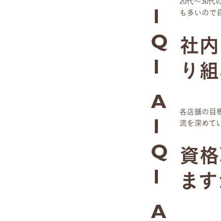
20代～3
も多いので
1
社内
Q
り組
1
A
各店舗の目
流を深めて
1
資格
Q
ます
1
A