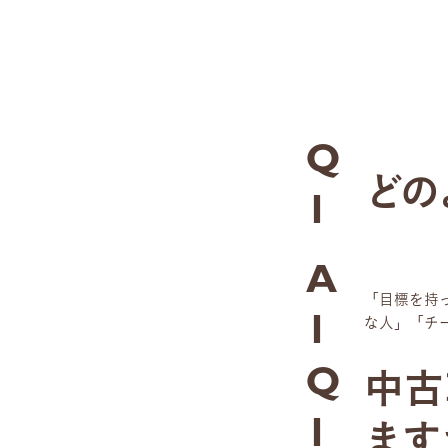
Q
どの
1
A
「目標を持
な人」「チ
1
中古
Q
ます
1