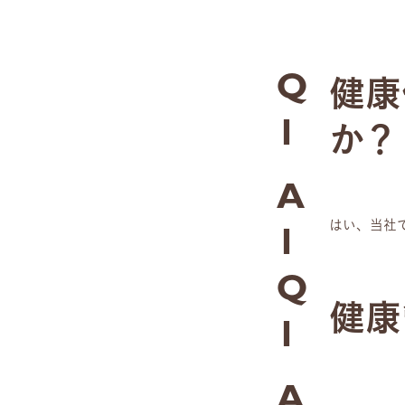
健康
Q
か？
1
A
はい、当社
1
Q
健康
1
A