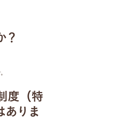
か？
す。
制度（特
はありま