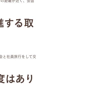
士の距離が近く、会話
進する取
会と社員旅行をして交
度はあり