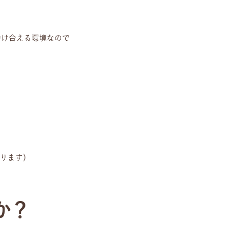
助け合える環境なので
あります）
か？