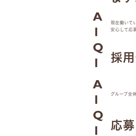
A
現在働いて
安心して応
1
Q
採用
1
A
グループ全
1
Q
応募
1