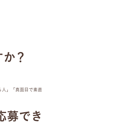
すか？
る人」「真面目で素直
応募でき