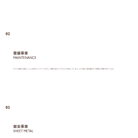
02
整備事業
MAINTENANCE
オイル交換や点検といった日常のメンテナンスから、車検や急なトラブルまで対応しています。また指定工場完備なので車検も1時間で完了します。
03
鈑金事業
SHEET METAL