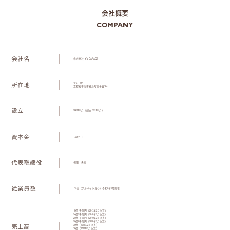
会社概要
COMPANY
​会社名
株式会社 Y’s GARAGE
所在地
〒611-0041
京都府宇治市槇島町三十五38-1
設立
2003年5月（創立1997年5月）
資本金
1,000万円
代表取締役
桐畑 勇志
従業員数
135名（アルバイト含む）令和8年5月現在
18億1千万円（2017年2月決算）
24億2千万円（2018年2月決算）
26億1千万円（2019年2月決算）
26億8千万円（2020年2月決算）
​売上高
30億（2021年2月決算）
38億（2022年2月決算）