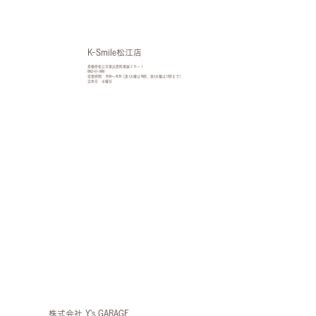
K-Smile松江店
島根県松江市東出雲町揖屋２８－１
0852-67-7880
営業時間 10:00〜18:30（第1火曜は18時、第2火曜は17時まで）
定休日 水曜日
​株式会社 Y's GARAGE