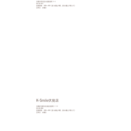
京都市西京区大枝東長町３-５
075-331-3411
営業時間 10:00〜18:30（第1火曜は18時、第2火曜は17時まで）
定休日 水曜日
K-Smile伏見店
京都府京都市伏見区島津町１３２
075-601-0055
営業時間 10:00〜18:30（第1火曜は18時、第2火曜は17時まで）
定休日 水曜日