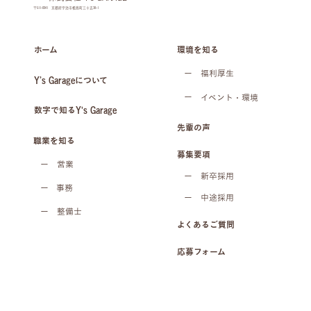
〒611-0041 京都府宇治市槇島町三十五38-1
環境を知る
ホーム
ー
福利厚生
Y’s Garageについて
ー
イベント・環境
数字で知るY's Garage
先輩の声
職業を知る
募集要項
ー
営業
ー
新卒採用
ー
事務
ー
中途採用
ー
整備士
よくあるご質問
応募フォーム