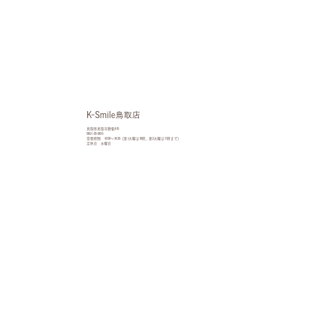
K-Smile鳥取店
鳥取県鳥取市晩稲410
0857-30-8875
営業時間 10:00〜18:30（第1火曜は18時、第2火曜は17時まで）
定休日 水曜日