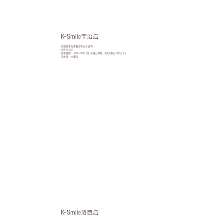
K-Smile宇治店
京都府宇治市槇島町三十五38-1
0774-25-5557
営業時間 10:00〜18:30（第1火曜は18時、第2火曜は17時まで）
定休日 水曜日
K-Smile洛西店