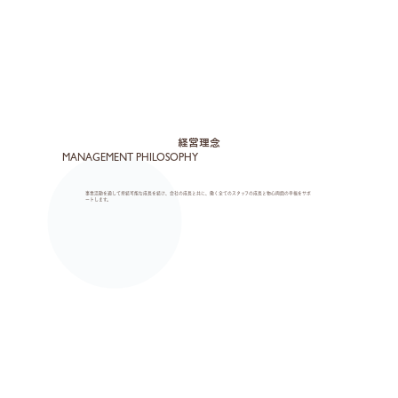
経営理念
MANAGEMENT PHILOSOPHY
事業活動を通して持続可能な成長を続け、会社の成長と共に、働く全てのスタッフの成長と物心両面の幸福をサポ
ートします。