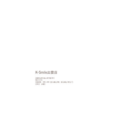
K-Smile出雲店
島根県出雲市斐川町学頭1720-1
0853-73-7775
営業時間 10:00〜18:30（第1火曜は18時、第2火曜は17時まで）
定休日 水曜日