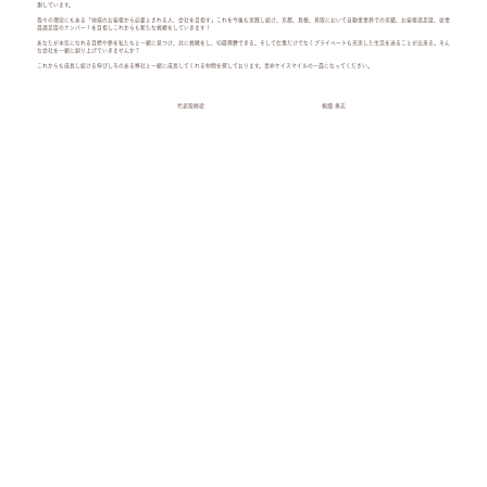
謝しています。
我々の理念にもある「地域のお客様から必要とされる人、会社を目指す」これを今後も実践し続け、京都、島根、鳥取において自動車業界での実績、お客様満足度、従業
員満足度のナンバー１を目指しこれからも新たな挑戦をしていきます！
あなたが本気になれる目標や夢を私たちと一緒に見つけ、共に挑戦をし、切磋琢磨できる。そして仕事だけでなくプライベートも充実した生活を送ることが出来る。そん
な会社を一緒に創り上げていきませんか？
これからも成長し続ける伸びしろのある弊社と一緒に成長してくれる仲間を探しております。是非ケイスマイルの一員になってください。
代表取締役
桐畑 勇志